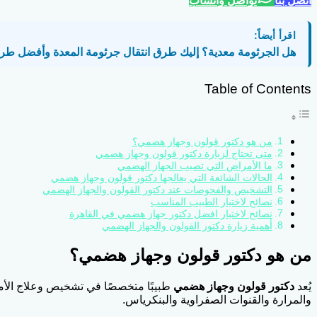
اتصل بنا
تواصل واتساب
اقرأ أيضاً:
هل الجرثومة معدية؟ إليك طرق انتقال جرثومة المعدة وأفضل طرق 
Table of Contents
من هو دكتور قولون وجهاز هضمي؟
متى تحتاج لزيارة دكتور قولون وجهاز هضمي
ما الأمراض التي تصيب الجهاز الهضمي
الحالات الشائعة التي يعالجها دكتور قولون وجهاز هضمي
التشخيص والفحوصات عند دكتور القولون والجهاز الهضمي
نصائح لاختيار الطبيب المناسب
نصائح لاختيار افضل دكتور جهاز هضمي في القاهرة
أهمية زيارة دكتور القولون والجهاز الهضمي
من هو دكتور قولون وجهاز هضمي؟
يُعد
دكتور قولون وجهاز هضمي
طبيبًا متخصصًا في تشخيص وعلاج الأمر
والمرارة والقنوات الصفراوية والبنكرياس.