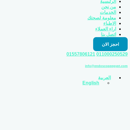
الرئيسية
من نحن
الخدمات
معلومة لصحتك
الاطباء
اراء العملاء
اتصل بنا
احجز الان
01557806121
011000250529
info@endoscopeegypt.com
العربية
English